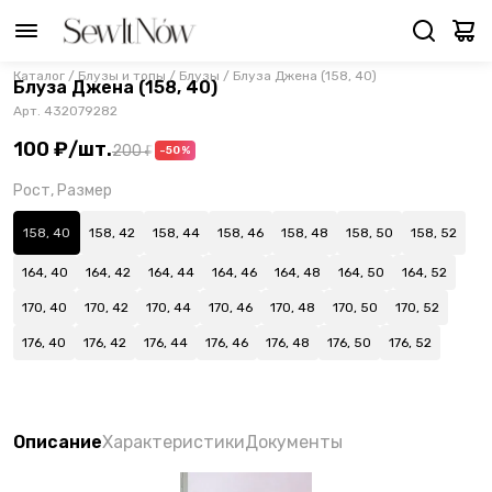
Каталог
/
Блузы и топы
/
Блузы
/
Блуза Джена (158, 40)
Блуза Джена (158, 40)
Арт.
432079282
100 ₽
/
шт.
200 ₽
-50%
Рост, Размер
158, 40
158, 42
158, 44
158, 46
158, 48
158, 50
158, 52
164, 40
164, 42
164, 44
164, 46
164, 48
164, 50
164, 52
170, 40
170, 42
170, 44
170, 46
170, 48
170, 50
170, 52
176, 40
176, 42
176, 44
176, 46
176, 48
176, 50
176, 52
Описание
Характеристики
Документы