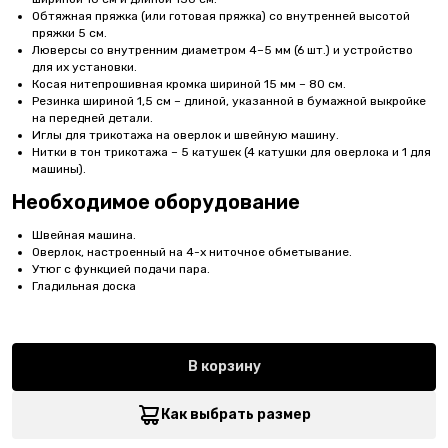
Обтяжная пряжка (или готовая пряжка) со внутренней высотой
пряжки 5 см.
Люверсы со внутренним диаметром 4–5 мм (6 шт.) и устройство
для их установки.
Косая нитепрошивная кромка шириной 15 мм – 80 см.
Резинка шириной 1,5 см – длиной, указанной в бумажной выкройке
на передней детали.
Иглы для трикотажа на оверлок и швейную машину.
Нитки в тон трикотажа – 5 катушек (4 катушки для оверлока и 1 для
машины).
Необходимое оборудование
Швейная машина.
Оверлок, настроенный на 4-х ниточное обметывание.
Утюг с функцией подачи пара.
Гладильная доска
В корзину
Как выбрать размер