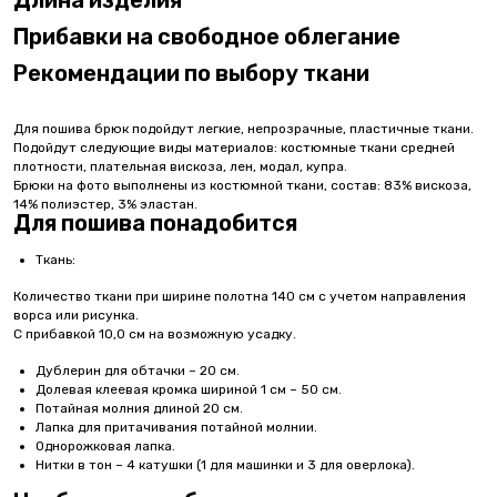
Длина изделия
Прибавки на свободное облегание
Рекомендации по выбору ткани
Для пошива брюк подойдут легкие, непрозрачные, пластичные ткани.
Подойдут следующие виды материалов: костюмные ткани средней
плотности, плательная вискоза, лен, модал, купра.
Брюки на фото выполнены из костюмной ткани, состав: 83% вискоза,
14% полиэстер, 3% эластан.
Для пошива понадобится
Ткань:
Количество ткани при ширине полотна 140 см с учетом направления
ворса или рисунка.
С прибавкой 10,0 см на возможную усадку.
Дублерин для обтачки – 20 см.
Долевая клеевая кромка шириной 1 см – 50 см.
Потайная молния длиной 20 см.
Лапка для притачивания потайной молнии.
Однорожковая лапка.
Нитки в тон – 4 катушки (1 для машинки и 3 для оверлока).