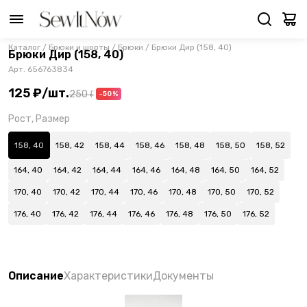
Каталог
/
Брюки и шорты
/
Брюки
/
Брюки Дир (158, 40)
Брюки Дир (158, 40)
Арт.
656763834
125 ₽
/
шт.
250 ₽
-50%
Рост, Размер
158, 40
158, 42
158, 44
158, 46
158, 48
158, 50
158, 52
164, 40
164, 42
164, 44
164, 46
164, 48
164, 50
164, 52
170, 40
170, 42
170, 44
170, 46
170, 48
170, 50
170, 52
176, 40
176, 42
176, 44
176, 46
176, 48
176, 50
176, 52
Описание
Характеристики
Документы