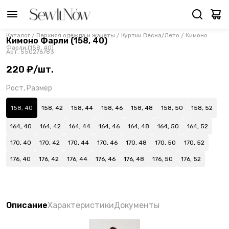
Каталог
/
Верхняя одежда и жакеты
/
Куртки Весна/Лето
/
Кимоно
Кимоно Фарли (158, 40)
Фарли (158, 40)
Арт.
550276783
220 ₽/шт.
Рост, Размер
158, 40
158, 42
158, 44
158, 46
158, 48
158, 50
158, 52
164, 40
164, 42
164, 44
164, 46
164, 48
164, 50
164, 52
170, 40
170, 42
170, 44
170, 46
170, 48
170, 50
170, 52
176, 40
176, 42
176, 44
176, 46
176, 48
176, 50
176, 52
Описание
Характеристики
Документы