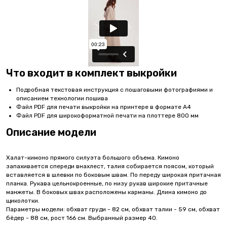
Что входит в комплект выкройки
Подробная текстовая инструкция с пошаговыми фотографиями и
описанием технологии пошива
Файл PDF для печати выкройки на принтере в формате А4
Файл PDF для широкоформатной печати на плоттере 800 мм
Описание модели
Халат-кимоно прямого силуэта большого объема. Кимоно
запахивается спереди внахлест, талия собирается поясом, который
вставляется в шлевки по боковым швам. По переду широкая притачная
планка. Рукава цельнокроенные, по низу рукав широкие притачные
манжеты. В боковых швах расположены карманы. Длина кимоно до
щиколотки.
Параметры модели: обхват груди - 82 см, обхват талии - 59 см, обхват
бёдер - 88 см, рост 166 см. Выбранный размер 40.