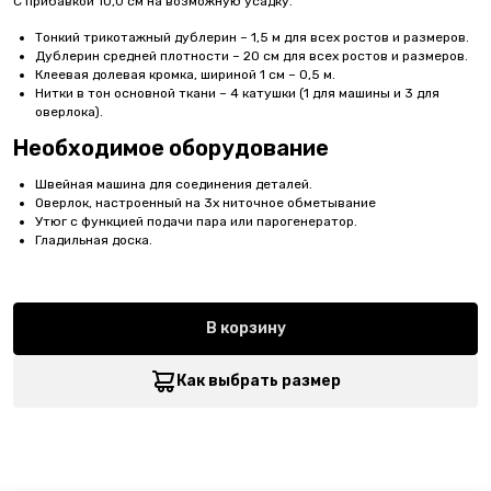
С прибавкой 10,0 см на возможную усадку.
Тонкий трикотажный дублерин – 1,5 м для всех ростов и размеров.
Дублерин средней плотности – 20 см для всех ростов и размеров.
Клеевая долевая кромка, шириной 1 см – 0,5 м.
Нитки в тон основной ткани – 4 катушки (1 для машины и 3 для
оверлока).
Необходимое оборудование
Швейная машина для соединения деталей.
Оверлок, настроенный на 3х ниточное обметывание
Утюг с функцией подачи пара или парогенератор.
Гладильная доска.
В корзину
Как выбрать размер