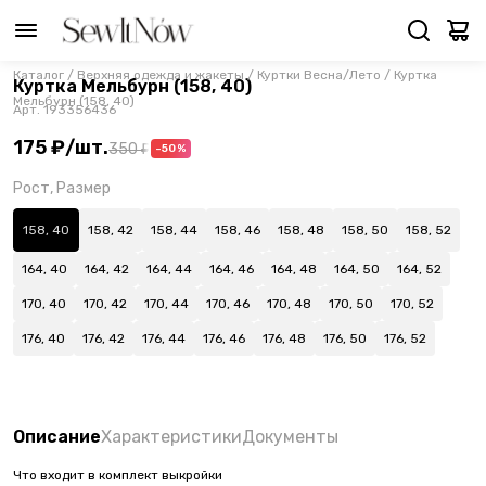
Каталог
/
Верхняя одежда и жакеты
/
Куртки Весна/Лето
/
Куртка
Куртка Мельбурн (158, 40)
Мельбурн (158, 40)
Арт.
193356436
175 ₽
/
шт.
350 ₽
-50%
Рост, Размер
158, 40
158, 42
158, 44
158, 46
158, 48
158, 50
158, 52
164, 40
164, 42
164, 44
164, 46
164, 48
164, 50
164, 52
170, 40
170, 42
170, 44
170, 46
170, 48
170, 50
170, 52
176, 40
176, 42
176, 44
176, 46
176, 48
176, 50
176, 52
Описание
Характеристики
Документы
Что входит в комплект выкройки