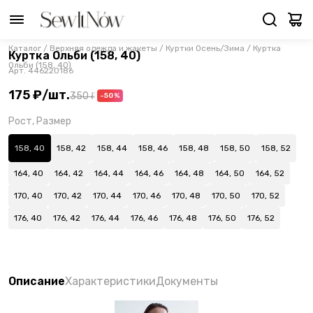
Каталог
/
Верхняя одежда и жакеты
/
Куртки Осень/Зима
/
Куртка
Куртка Ольби (158, 40)
Ольби (158, 40)
Арт.
446220186
175 ₽
/
шт.
350 ₽
-50%
Рост, Размер
158, 40
158, 42
158, 44
158, 46
158, 48
158, 50
158, 52
164, 40
164, 42
164, 44
164, 46
164, 48
164, 50
164, 52
170, 40
170, 42
170, 44
170, 46
170, 48
170, 50
170, 52
176, 40
176, 42
176, 44
176, 46
176, 48
176, 50
176, 52
Описание
Характеристики
Документы