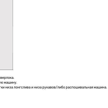
оверлока.
ую машину.
тки низа лонгслива и низа рукавов/либо распошивальная машина.