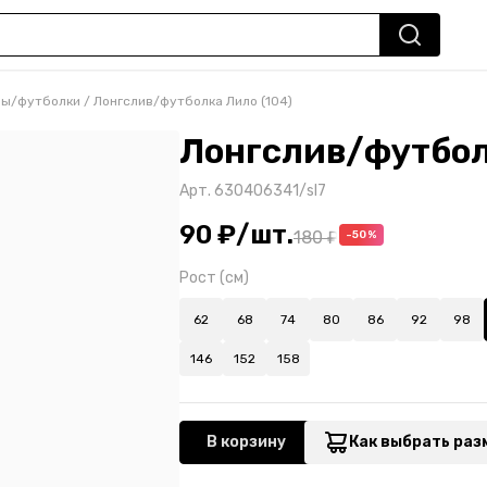
вы/футболки
/
Лонгслив/футболка Лило (104)
Лонгслив/футбол
Арт.
630406341/sl7
90 ₽
/
шт.
180 ₽
-50%
Рост (см)
62
68
74
80
86
92
98
146
152
158
В корзину
Как выбрать раз