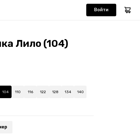
Войти
ка Лило (104)
104
110
116
122
128
134
140
мер