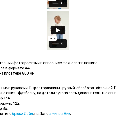
аговыми фотографиями и описанием технологии пошива
ере в формате А4
на плоттере 800 мм
ными рукавами. Вырез горловины круглый, обработан обтачкой. 
жно сшить футболку, на детали рукава есть дополнительные лин
р 134.
размер 122.
р 86.
ристине
брюки Дейл
, на Дане
джинсы Вик
.