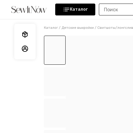
Каталог
Каталог
/
Детские выкройки
/
Свитшоты/лонгсли
Мои заказы
Мои данные