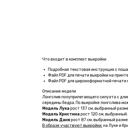
Что входит в комплект выкройки
Подробная текстовая инструкция с пош
Файл PDF для печати выкройки на принт
Файл PDF для широкоформатной печати 
Описание модели
Лонгслив полуприлегающего силуэта с длин
середины бедра. По выкройке лонгслива мо
Модель Лука
рост 137 см, выбранный разме
Модель Кристина
рост 120 см, выбранный 
Модель Даня
рост 87 см, выбранный разме
В образе участвуют выкройки:
на Луке и К