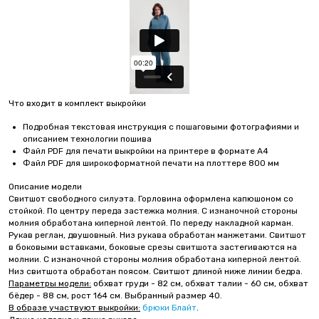
Что входит в комплект выкройки
Подробная текстовая инструкция с пошаговыми фотографиями и
описанием технологии пошива
Файл PDF для печати выкройки на принтере в формате А4
Файл PDF для широкоформатной печати на плоттере 800 мм
Описание модели
Свитшот свободного силуэта. Горловина оформлена капюшоном со
стойкой. По центру переда застежка молния. С изнаночной стороны
молния обработана киперной лентой. По переду накладной карман.
Рукав реглан, двушовный. Низ рукава обработан манжетами. Свитшот
в боковыми вставками, боковые срезы свитшота застегиваются на
молнии. С изнаночной стороны молния обработана киперной лентой.
Низ свитшота обработан поясом. Свитшот длиной ниже линии бедра.
Параметры модели:
обхват груди - 82 см, обхват талии - 60 см, обхват
бёдер - 88 см, рост 164 см. Выбранный размер 40.
В образе участвуют выкройки:
брюки Блайт
.