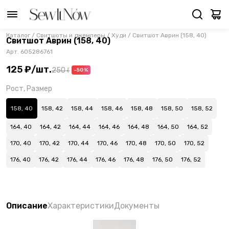
Каталог
/
Свитшоты и джемперы
/
Худи
/
Свитшот Аврин (158, 40)
Свитшот Аврин (158, 40)
Арт.
605286761
125 ₽
/
шт.
250 ₽
-50%
Рост, Размер
158, 40
158, 42
158, 44
158, 46
158, 48
158, 50
158, 52
164, 40
164, 42
164, 44
164, 46
164, 48
164, 50
164, 52
170, 40
170, 42
170, 44
170, 46
170, 48
170, 50
170, 52
176, 40
176, 42
176, 44
176, 46
176, 48
176, 50
176, 52
Описание
Характеристики
Документы