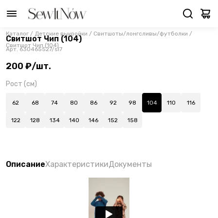
Каталог
/
Детские выкройки
/
Свитшоты/лонгсливы/футболки
/
Свитшот Чип (104)
Свитшот Чип (104)
Арт.
630465527/sl7
200 ₽/шт.
Рост (см)
62
68
74
80
86
92
98
104
110
116
122
128
134
140
146
152
158
Описание
Характеристики
Документы