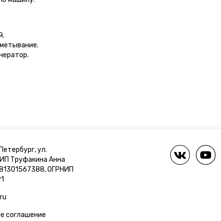
й.
бметывание.
нератор.
Петербург, ул.
 ИП Труфакина Анна
781301567388, ОГРНИП
1
ru
е соглашение