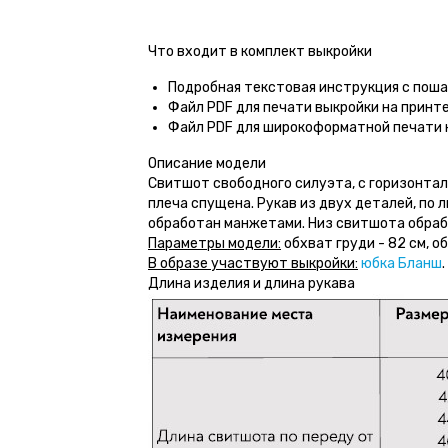
Что входит в комплект выкройки
Подробная текстовая инструкция с пош
Файл PDF для печати выкройки на принт
Файл PDF для широкоформатной печати 
Описание модели
Свитшот свободного силуэта, с горизонталь
плеча спущена. Рукав из двух деталей, по 
обработан манжетами. Низ свитшота обрабо
Параметры модели:
обхват груди - 82 см, о
В образе участвуют выкройки:
юбка Бланш
.
Длина изделия и длина рукава