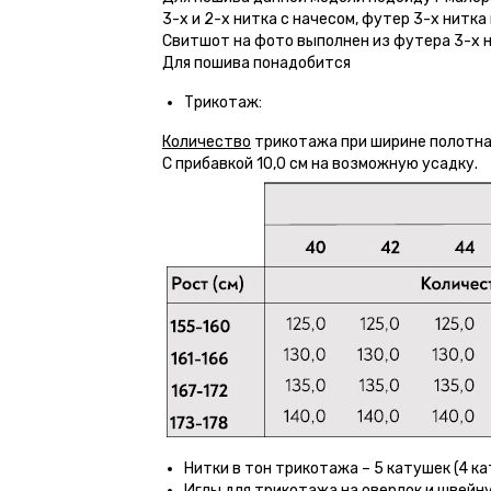
3-х и 2-х нитка с начесом, футер 3-х нитка
Свитшот на фото выполнен из футера 3-х н
Для пошива понадобится
Трикотаж:
Количество
трикотажа при ширине полотна 
С прибавкой 10,0 см на возможную усадку.
Нитки в тон трикотажа – 5 катушек (4 ка
Иглы для трикотажа на оверлок и швейн