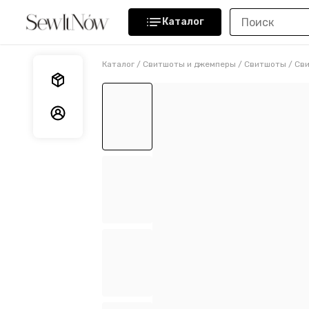
Каталог
Каталог
/
Свитшоты и джемперы
/
Свитшоты
/
Сви
Мои заказы
Мои данные