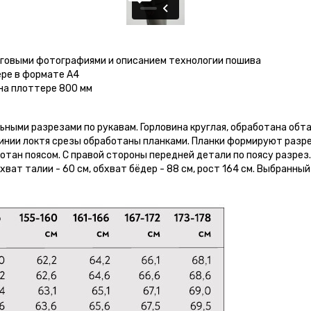
аговыми фотографиями и описанием технологии пошива
ере в формате А4
на плоттере 800 мм
ными разрезами по рукавам. Горловина круглая, обработана обта
линии локтя срезы обработаны планками. Планки формируют разрез
тан поясом. С правой стороны передней детали по поясу разрез
бхват талии - 60 см, обхват бёдер - 88 см, рост 164 см. Выбранный