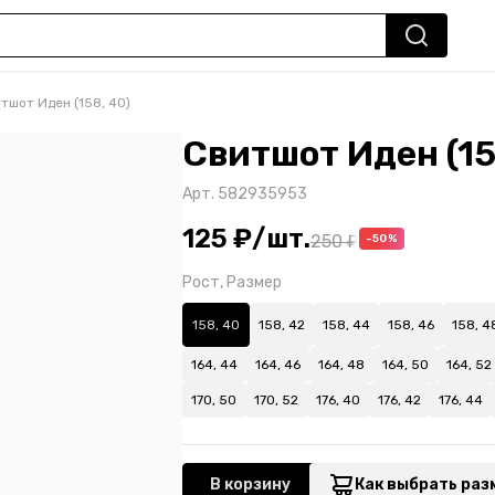
тшот Иден (158, 40)
Свитшот Иден (15
Арт.
582935953
125 ₽
/
шт.
250 ₽
-50%
Рост, Размер
158, 40
158, 42
158, 44
158, 46
158, 4
164, 44
164, 46
164, 48
164, 50
164, 52
170, 50
170, 52
176, 40
176, 42
176, 44
В корзину
Как выбрать раз