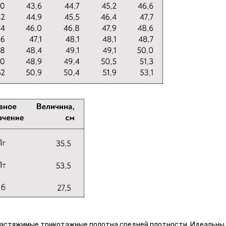
растяжимые трикотажные полотна средней плотности. Идеальны