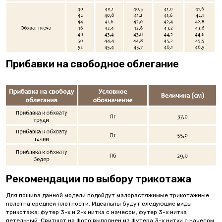
Прибавки на свободное облегание
Рекомендации по выбору трикотажа
Для пошива данной модели подойдут малорастяжимые трикотажные
полотна средней плотности. Идеальны будут следующие виды
трикотажа: футер 3-х и 2-х нитка с начесом, футер 3-х нитка
петельный. Свитшот на фото выполнен из футера 3-х нитки с начесом,