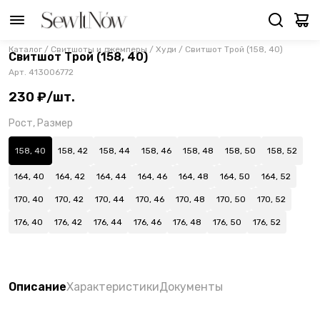
Каталог
/
Свитшоты и джемперы
/
Худи
/
Свитшот Трой (158, 40)
Свитшот Трой (158, 40)
Арт.
413006772
230 ₽/шт.
Рост, Размер
158, 40
158, 42
158, 44
158, 46
158, 48
158, 50
158, 52
164, 40
164, 42
164, 44
164, 46
164, 48
164, 50
164, 52
170, 40
170, 42
170, 44
170, 46
170, 48
170, 50
170, 52
176, 40
176, 42
176, 44
176, 46
176, 48
176, 50
176, 52
Описание
Характеристики
Документы