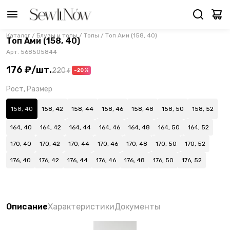
Каталог
/
Блузы и топы
/
Топы
/
Топ Ами (158, 40)
Топ Ами (158, 40)
Арт.
568505844
176 ₽
/
шт.
220 ₽
-20%
Рост, Размер
158, 40
158, 42
158, 44
158, 46
158, 48
158, 50
158, 52
164, 40
164, 42
164, 44
164, 46
164, 48
164, 50
164, 52
170, 40
170, 42
170, 44
170, 46
170, 48
170, 50
170, 52
176, 40
176, 42
176, 44
176, 46
176, 48
176, 50
176, 52
Описание
Характеристики
Документы