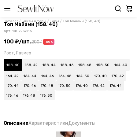
Каталог
/
Блузы и топы
/
Топы
/
Топ Майами (158, 40)
Топ Майами (158, 40)
Арт.
140723685
100 ₽
/
шт.
200 ₽
-50%
Рост, Размер
158, 40
158, 42
158, 44
158, 46
158, 48
158, 50
164, 40
164, 42
164, 44
164, 46
164, 48
164, 50
170, 40
170, 42
170, 44
170, 46
170, 48
170, 50
176, 40
176, 42
176, 44
176, 46
176, 48
176, 50
Описание
Характеристики
Документы