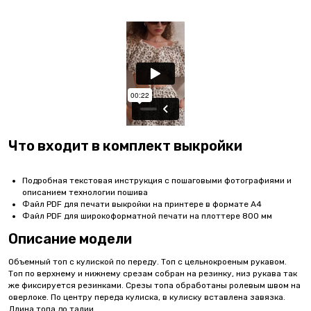
Что входит в комплект выкройки
Подробная текстовая инструкция с пошаговыми фотографиями и
описанием технологии пошива
Файл PDF для печати выкройки на принтере в формате А4
Файл PDF для широкоформатной печати на плоттере 800 мм
Описание модели
Объемный топ с кулиской по переду. Топ с цельнокроеным рукавом.
Топ по верхнему и нижнему срезам собран на резинку, низ рукава так
же фиксируется резинками. Срезы топа обработаны ролевым швом на
оверлоке. По центру переда кулиска, в кулиску вставлена завязка.
Длина топа до талии.