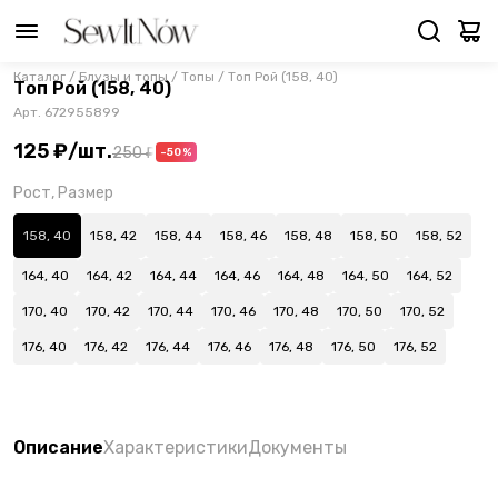
Каталог
/
Блузы и топы
/
Топы
/
Топ Рой (158, 40)
Топ Рой (158, 40)
Арт.
672955899
125 ₽
/
шт.
250 ₽
-50%
Рост, Размер
158, 40
158, 42
158, 44
158, 46
158, 48
158, 50
158, 52
164, 40
164, 42
164, 44
164, 46
164, 48
164, 50
164, 52
170, 40
170, 42
170, 44
170, 46
170, 48
170, 50
170, 52
176, 40
176, 42
176, 44
176, 46
176, 48
176, 50
176, 52
Описание
Характеристики
Документы