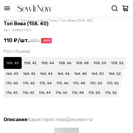
Каталог
/
Блузы и топы
/
Топы
/
Топ Вива (158, 40)
Топ Вива (158, 40)
Арт.
468657750
110 ₽
/
шт.
220 ₽
-50%
Рост, Размер
158, 40
158, 42
158, 44
158, 46
158, 48
158, 50
158, 52
164, 40
164, 42
164, 44
164, 46
164, 48
164, 50
164, 52
170, 40
170, 42
170, 44
170, 46
170, 48
170, 50
170, 52
176, 40
176, 42
176, 44
176, 46
176, 48
176, 50
176, 52
Описание
Характеристики
Документы