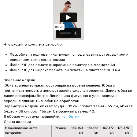
Что входит в комплект выкройки
Подробная текстовая инструкция с пошаговыми фотографиями и
описанием технологии пошива
Файл PDF для печати выкройки на принтере в формате А4
Файл PDF для широкоформатной печати на плоттере 800 мм
Описание модели
Юбка трапециевидная, состоящая из восьми клиньев. Юбка с
притачным поясом, в пояс вставлена широкая резинка. Длина юбки до
линии середифны бедра. Линия низа фигурная с удлинением к
середине спинки. Низ юбки не обработан.
Параметры модели:
обхват груди - 82 см, обхват талии - 59 см, обхват
бёдер - 88 см, рост 166 см. Выбранный размер 40.
В образе участвуют выкройки:
топ Остин
.
Длина изделия