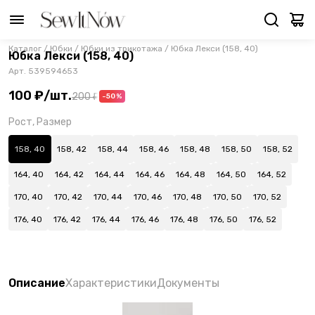
Каталог
/
Юбки
/
Юбки из трикотажа
/
Юбка Лекси (158, 40)
Юбка Лекси (158, 40)
Арт.
539594653
100 ₽
/
шт.
200 ₽
-50%
Рост, Размер
158, 40
158, 42
158, 44
158, 46
158, 48
158, 50
158, 52
164, 40
164, 42
164, 44
164, 46
164, 48
164, 50
164, 52
170, 40
170, 42
170, 44
170, 46
170, 48
170, 50
170, 52
176, 40
176, 42
176, 44
176, 46
176, 48
176, 50
176, 52
Описание
Характеристики
Документы