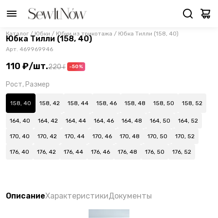
Каталог
/
Юбки
/
Юбки из трикотажа
/
Юбка Тилли (158, 40)
Юбка Тилли (158, 40)
Арт.
469969946
110 ₽
/
шт.
220 ₽
-50%
Рост, Размер
158, 40
158, 42
158, 44
158, 46
158, 48
158, 50
158, 52
164, 40
164, 42
164, 44
164, 46
164, 48
164, 50
164, 52
170, 40
170, 42
170, 44
170, 46
170, 48
170, 50
170, 52
176, 40
176, 42
176, 44
176, 46
176, 48
176, 50
176, 52
Описание
Характеристики
Документы