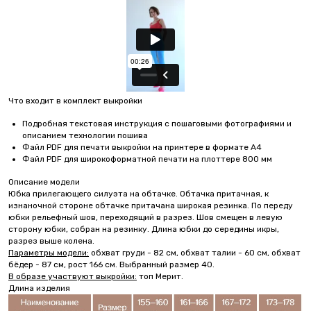
Что входит в комплект выкройки
Подробная текстовая инструкция с пошаговыми фотографиями и
описанием технологии пошива
Файл PDF для печати выкройки на принтере в формате А4
Файл PDF для широкоформатной печати на плоттере 800 мм
Описание модели
Юбка прилегающего силуэта на обтачке. Обтачка притачная, к
изнаночной стороне обтачке притачана широкая резинка. По переду
юбки рельефный шов, переходящий в разрез. Шов смещен в левую
сторону юбки, собран на резинку. Длина юбки до середины икры,
разрез выше колена.
Параметры модели:
обхват груди - 82 см, обхват талии - 60 см, обхват
бёдер - 87 см, рост 166 см. Выбранный размер 40.
В образе участвуют выкройки:
топ Мерит.
Длина изделия